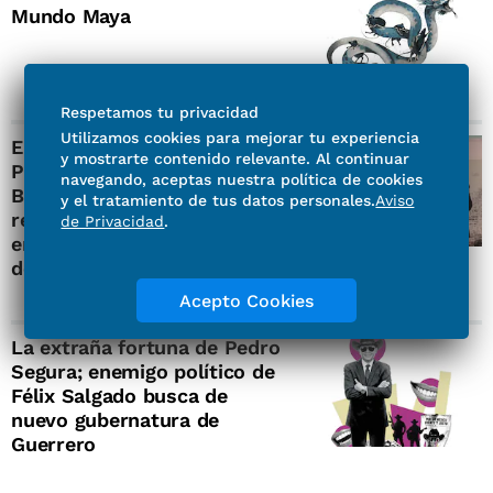
Mundo Maya
Respetamos tu privacidad
Utilizamos cookies para mejorar tu experiencia
EL UNIVERSAL y Fábrica de
y mostrarte contenido relevante. Al continuar
Periodismo ganan Premio
navegando, aceptas nuestra política de cookies
Breach Valdez; reconocen
y el tratamiento de tus datos personales.
Aviso
reportaje “Violencia Sexual
de Privacidad
.
en los cuarteles, radiografía
de la impunidad”
Acepto Cookies
La extraña fortuna de Pedro
Segura; enemigo político de
Félix Salgado busca de
nuevo gubernatura de
Guerrero