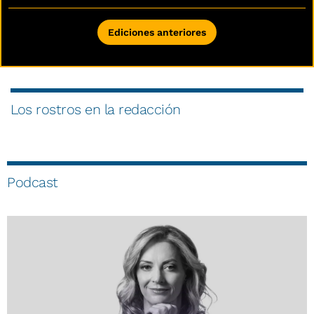
Ediciones anteriores
Los rostros en la redacción
Influencers asesinados
Ceuta ¿
2:06
Podcast