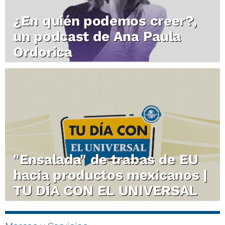
¿En quién podemos creer?,
un podcast de Ana Paula
Ordorica
"Ensalada" de trabas de EU
hacia productos mexicanos |
TU DÍA CON EL UNIVERSAL